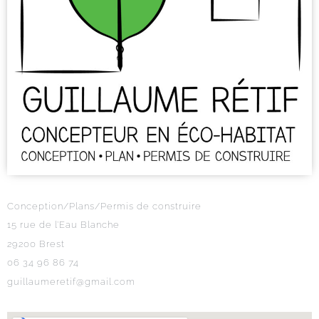
Conception/Plans/Permis de construire
15 rue de l’Eau Blanche
29200 Brest
06 34 96 86 74
guillaumeretif@gmail.com